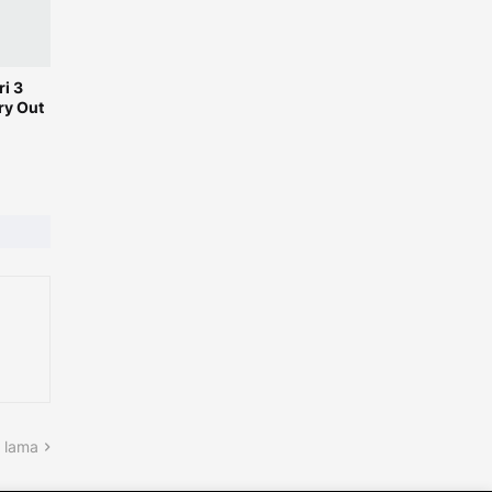
i 3
ry Out
 lama