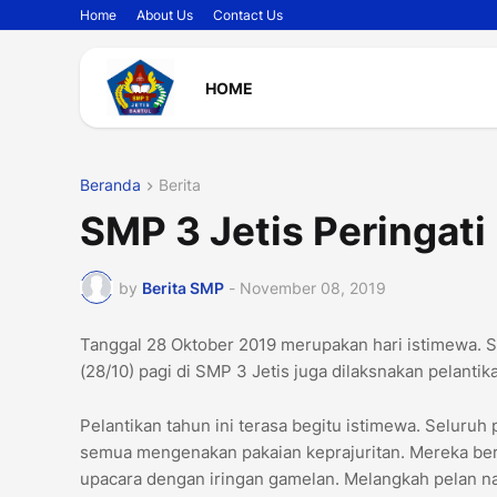
Home
About Us
Contact Us
HOME
Beranda
Berita
SMP 3 Jetis Peringat
by
Berita SMP
-
November 08, 2019
Tanggal 28 Oktober 2019 merupakan hari istimewa. 
(28/10) pagi di SMP 3 Jetis juga dilaksnakan pelant
Pelantikan tahun ini terasa begitu istimewa. Selur
semua mengenakan pakaian keprajuritan. Mereka berb
upacara dengan iringan gamelan. Melangkah pelan na