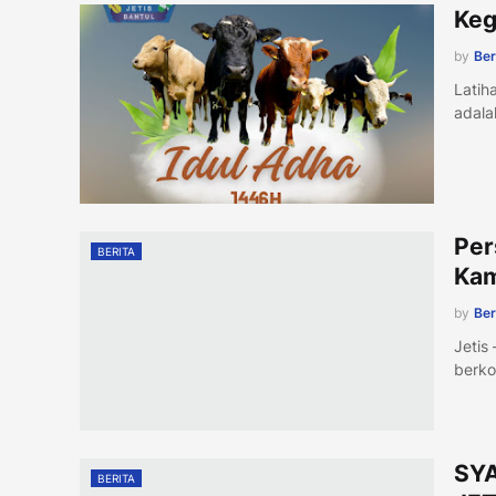
Keg
by
Ber
Latih
adala
Per
BERITA
Kam
by
Ber
Jetis
berko
SY
BERITA