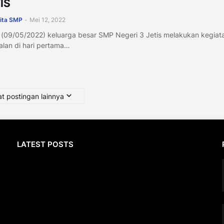
IS
ita SMP
-
Mei 12, 2022
 (09/05/2022) keluarga besar SMP Negeri 3 Jetis melakukan kegiat
lan di hari pertama…
t postingan lainnya
LATEST POSTS