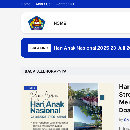
Home
About Us
Contact Us
HOME
MPLS RAMAH 2025 Pembukaan Ma
BREAKING
BACA SELENGKAPNYA
Har
BERITA
Str
Men
Doa
by
SMP
https