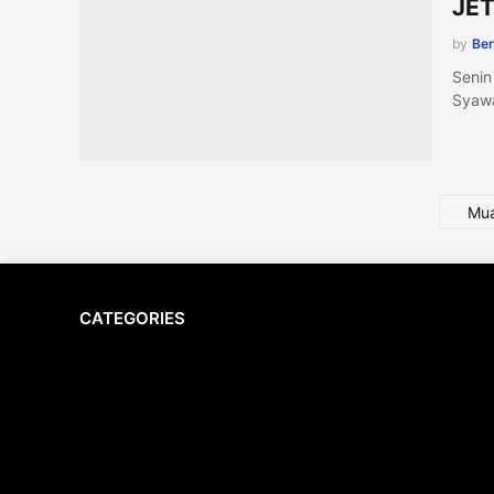
JET
by
Ber
Senin
Syawa
Mua
CATEGORIES