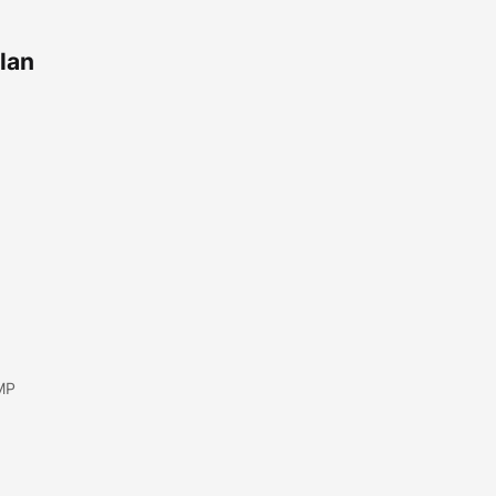
lan
MP