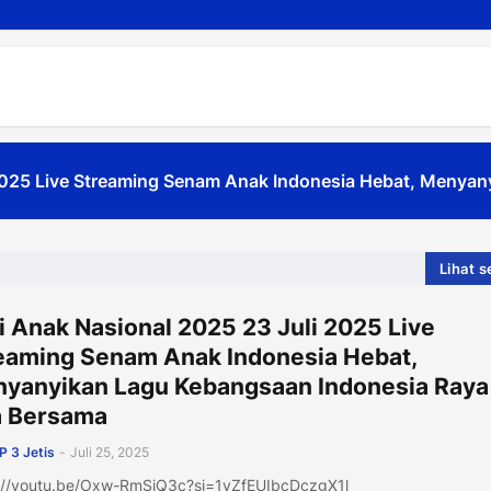
sa Pengenalan Lingkungan Sekolah TA 2025-2026
Lihat 
i Anak Nasional 2025 23 Juli 2025 Live
eaming Senam Anak Indonesia Hebat,
yanyikan Lagu Kebangsaan Indonesia Raya
 Bersama
 3 Jetis
-
Juli 25, 2025
://youtu.be/Oxw-RmSjQ3c?si=1yZfEUIbcDczgX1l