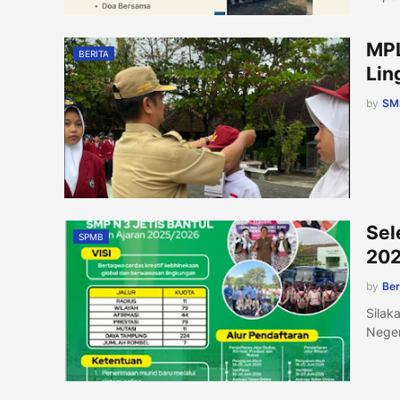
MPL
BERITA
Lin
by
SMP
Sel
SPMB
20
by
Ber
Silak
Neger