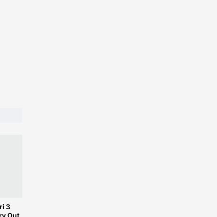
i 3
ry Out