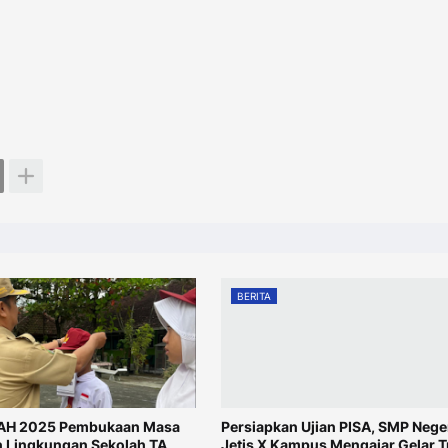
BERITA
H 2025 Pembukaan Masa
Persiapkan Ujian PISA, SMP Neger
 Lingkungan Sekolah TA
Jetis X Kampus Mengajar Gelar T