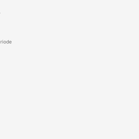
.
riode